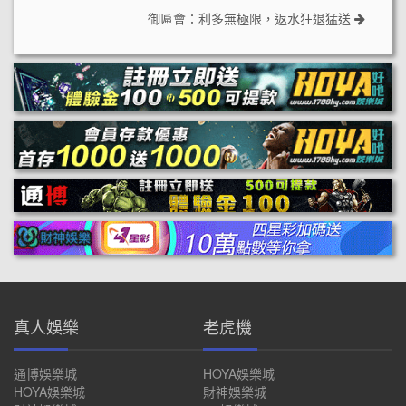
御匾會：利多無極限，返水狂退猛送
真人娛樂
老虎機
通博娛樂城
HOYA娛樂城
HOYA娛樂城
財神娛樂城