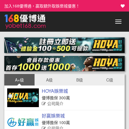
加入168優博通，贏取額外取娛樂城優惠！
Toggl
navig
A+级
A级
B级
C级
HOYA娛樂城
優博擔保 300萬
公司简介
好贏娛樂城
優博擔保 100萬
公司简介